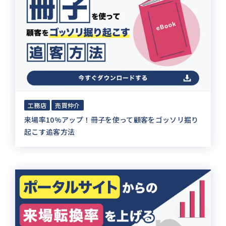
工務店
売買仲介
来場率10%アップ！冊子を使って顧客をゴッソリ掘り
起こす追客方法