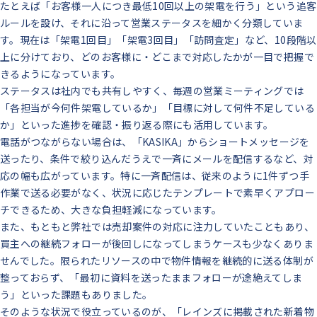
たとえば「お客様一人につき最低10回以上の架電を行う」という追客
ルールを設け、それに沿って営業ステータスを細かく分類していま
す。現在は「架電1回目」「架電3回目」「訪問査定」など、10段階以
上に分けており、どのお客様に・どこまで対応したかが一目で把握で
きるようになっています。
ステータスは社内でも共有しやすく、毎週の営業ミーティングでは
「各担当が今何件架電しているか」「目標に対して何件不足している
か」といった進捗を確認・振り返る際にも活用しています。
電話がつながらない場合は、「KASIKA」からショートメッセージを
送ったり、条件で絞り込んだうえで一斉にメールを配信するなど、対
応の幅も広がっています。特に一斉配信は、従来のように1件ずつ手
作業で送る必要がなく、状況に応じたテンプレートで素早くアプロー
チできるため、大きな負担軽減になっています。
また、もともと弊社では売却案件の対応に注力していたこともあり、
買主への継続フォローが後回しになってしまうケースも少なくありま
せんでした。限られたリソースの中で物件情報を継続的に送る体制が
整っておらず、「最初に資料を送ったままフォローが途絶えてしま
う」といった課題もありました。
そのような状況で役立っているのが、「レインズに掲載された新着物