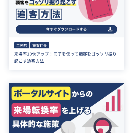
工務店
売買仲介
来場率10%アップ！冊子を使って顧客をゴッソリ掘り
起こす追客方法