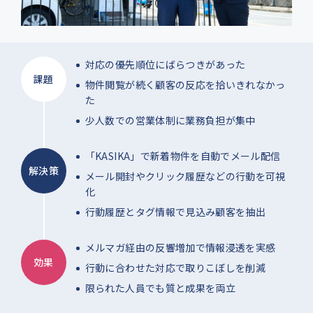
対応の優先順位にばらつきがあった
課題
物件閲覧が続く顧客の反応を拾いきれなかっ
た
少人数での営業体制に業務負担が集中
「KASIKA」で新着物件を自動でメール配信
解決策
メール開封やクリック履歴などの行動を可視
化
行動履歴とタグ情報で見込み顧客を抽出
メルマガ経由の反響増加で情報浸透を実感
効果
行動に合わせた対応で取りこぼしを削減
限られた人員でも質と成果を両立