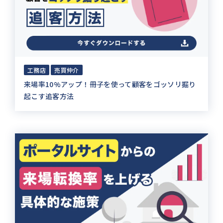
工務店
売買仲介
来場率10%アップ！冊子を使って顧客をゴッソリ掘り
起こす追客方法