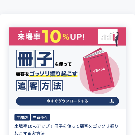
工務店
売買仲介
来場率10%アップ！冊子を使って顧客をゴッソリ掘り
起こす追客方法