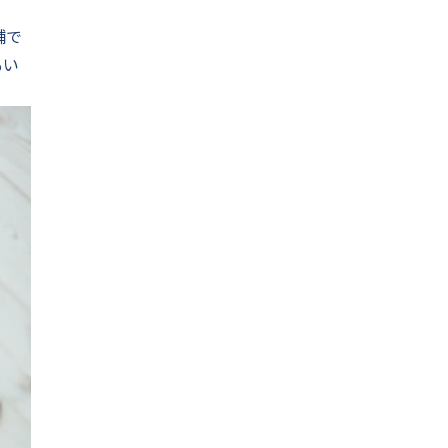
舗で
もい