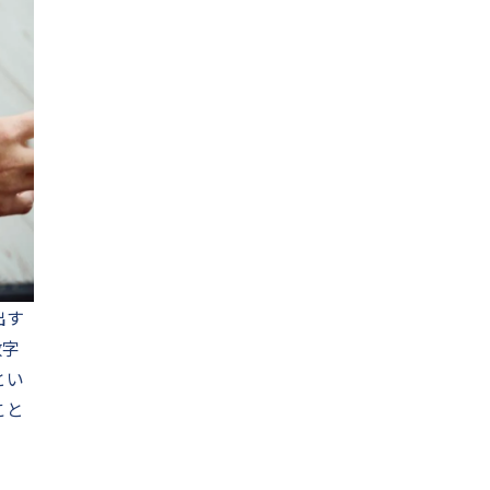
出す
数字
とい
こと