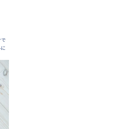
。
けで
外に