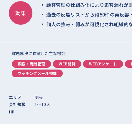
顧客管理の仕組み化により追客漏れが
効果
過去の反響リストから約50件の再反響
個人の強み・弱みが可視化され組織的
課題解決に貢献した主な機能
顧客・商談管理
WEB閲覧
WEBアンケート
マッチングメール機能
エリア
関東
会社規模
1〜10人
HP
ー