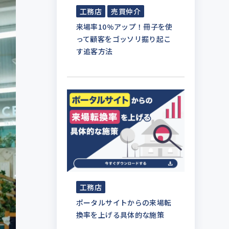
工務店
売買仲介
来場率10%アップ！冊子を使
って顧客をゴッソリ掘り起こ
す追客方法
工務店
ポータルサイトからの来場転
換率を上げる具体的な施策