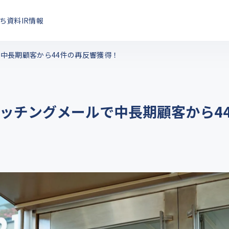
ち資料
IR情報
中長期顧客から44件の再反響獲得！
ッチングメールで中長期顧客から4