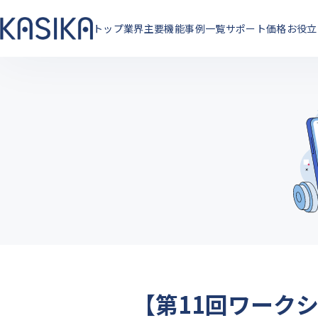
トップ
業界
主要機能
事例一覧
サポート
価格
お役立
【第11回ワーク