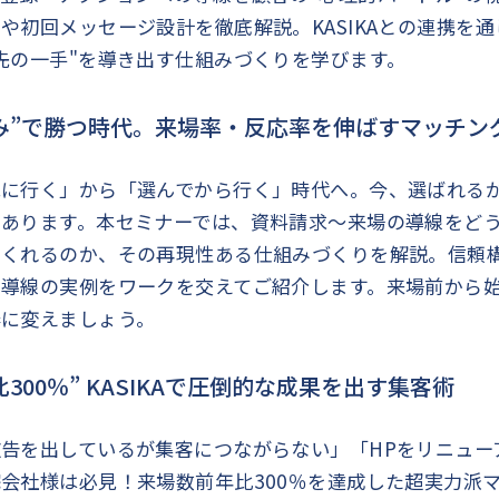
や初回メッセージ設計を徹底解説。KASIKAとの連携を
先の一手"を導き出す仕組みづくりを学びます。
み”で勝つ時代。来場率・反応率を伸ばすマッチン
に行く」から「選んでから行く」時代へ。今、選ばれるか
にあります。本セミナーでは、資料請求〜来場の導線をど
つくれるのか、その再現性ある仕組みづくりを解説。信頼
導線の実例をワークを交えてご紹介します。来場前から始
器に変えましょう。
300％” KASIKAで圧倒的な成果を出す集客術
告を出しているが集客につながらない」「HPをリニュー
会社様は必見！来場数前年比300％を達成した超実力派