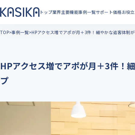
トップ
業界
主要機能
事例一覧
サポート
価格
お役立
TOP
事例一覧
HPアクセス増でアポが月＋3件！細やかな追客体制
HPアクセス増でアポが月＋3件！
プ