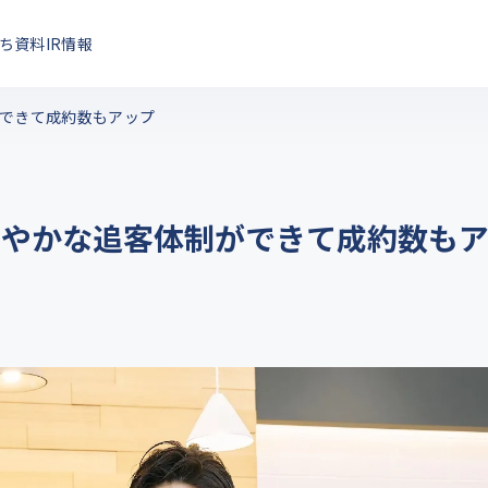
ち資料
IR情報
ができて成約数もアップ
細やかな追客体制ができて成約数も