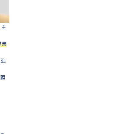
、主
営業
て追
に顧
。