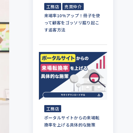
工務店
売買仲介
来場率10%アップ！冊子を使
って顧客をゴッソリ掘り起こ
す追客方法
工務店
ポータルサイトからの来場転
換率を上げる具体的な施策