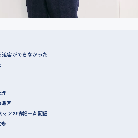
る追客ができなかった
た
管理
動追客
業マンの情報一斉配信
改修