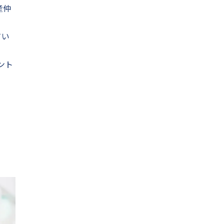
産仲
てい
ント