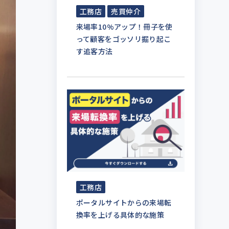
工務店
売買仲介
来場率10%アップ！冊子を使
って顧客をゴッソリ掘り起こ
す追客方法
工務店
ポータルサイトからの来場転
換率を上げる具体的な施策