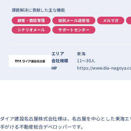
課題解決に貢献した主な機能
顧客・商談管理
個別メール送受信
メルマガ
シナリオメール
サポートセンター
エリア
東海
会社規模
11〜30人
HP
https://www.dia-nagoya.co
ダイア建設名古屋株式会社様は、名古屋を中心とした東海エ
手がける不動産総合デベロッパーです。