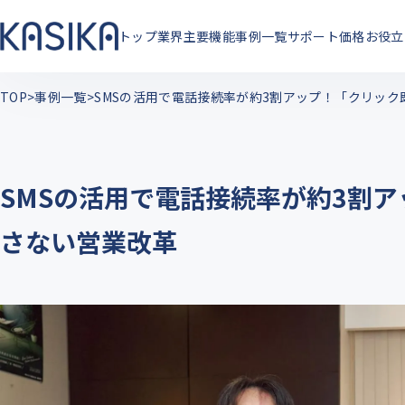
トップ
業界
主要機能
事例一覧
サポート
価格
お役立
TOP
事例一覧
SMSの活用で電話接続率が約3割アップ！「クリッ
SMSの活用で電話接続率が約3割
さない営業改革