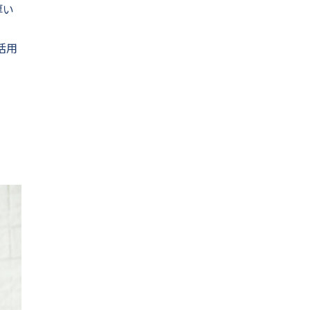
厚い
活用