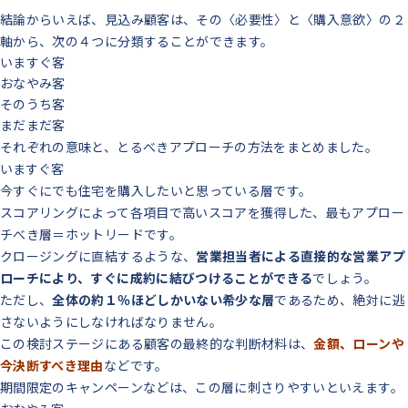
結論からいえば、見込み顧客は、その〈必要性〉と〈購入意欲〉の２
軸から、次の４つに分類することができます。
いますぐ客
おなやみ客
そのうち客
まだまだ客
それぞれの意味と、とるべきアプローチの方法をまとめました。
いますぐ客
今すぐにでも住宅を購入したいと思っている層です。
スコアリングによって各項目で高いスコアを獲得した、最もアプロー
チべき層＝ホットリードです。
クロージングに直結するような、
営業担当者による直接的な営業アプ
ローチにより、すぐに成約に結びつけることができる
でしょう。
ただし、
全体の約１％ほどしかいない希少な層
であるため、絶対に逃
さないようにしなければなりません。
この検討ステージにある顧客の最終的な判断材料は、
金額、ローンや
今決断すべき理由
などです。
期間限定のキャンペーンなどは、この層に刺さりやすいといえます。