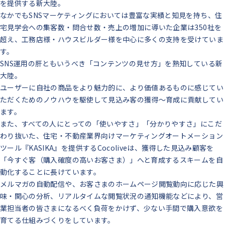
を提供する新大陸。
なかでもSNSマーケティングにおいては豊富な実績と知見を持ち、住
宅見学会への集客数・問合せ数・売上の増加に導いた企業は350社を
超え、工務店様・ハウスビルダー様を中心に多くの支持を受けていま
す。
SNS運用の肝ともいうべき「コンテンツの見せ方」を熟知している新
大陸。
ユーザーに自社の商品をより魅力的に、より価値あるものに感じてい
ただくためのノウハウを駆使して見込み客の獲得〜育成に貢献してい
ます。
また、すべての人にとっての「使いやすさ」「分かりやすさ」にこだ
わり抜いた、住宅・不動産業界向けマーケティングオートメーション
ツール『KASIKA』を提供するCocoliveは、獲得した見込み顧客を
「今すぐ客（購入確度の高いお客さま）」へと育成するスキームを自
動化することに長けています。
メルマガの自動配信や、お客さまのホームページ閲覧動向に応じた興
味・関心の分析、リアルタイムな閲覧状況の通知機能などにより、営
業担当者の皆さまになるべく負荷をかけず、少ない手間で購入意欲を
育てる仕組みづくりをしています。