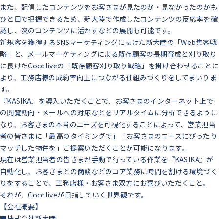
また、配信したコンテンツをお客さまが見たのか・見なかったのかも
ひと目で把握できるため、新大陸で作成したコンテンツの反応率を確
認し、次のコンテンツに活かすなどの展開も可能です。
新規客を獲得するSNSマーケティングに長けた新大陸の「Web集客戦
略」と、メールマーケティングによる既存顧客の長期育成と刈り取り
に長けたCocoliveの「既存顧客刈り取り戦略」を掛け合わせることに
より、工務店様の成約率向上につながる仕組みづくりをしてまいりま
す。
『KASIKA』を導入いただくことで、お客さまのインターネット上で
の閲覧動向・メールへの対応などをリアルタイムに分析できるように
なり、お客さまの本当のニーズを可視化することによって、営業担当
者の皆さまに「最高のタイミングで」「お客さまのニーズにぴったり
マッチした物件を」ご提案いただくことが可能になります。
現在は営業担当者の皆さまが手動で行っている作業を『KASIKA』が
自動化し、お客さまとの商談などのコア業務に時間を割ける環境づく
りをすることで、工務店様・お客さま双方にお喜びいただくこと。
それが、Cocoliveが目指していく世界観です。
【会社概要】
■株式会社新大陸