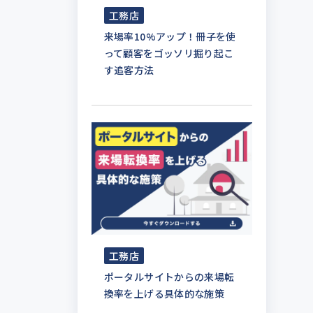
工務店
来場率10%アップ！冊子を使
って顧客をゴッソリ掘り起こ
す追客方法
工務店
ポータルサイトからの来場転
換率を上げる具体的な施策